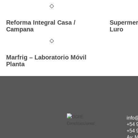
Reforma Integral Casa /
Supermerc
Campana
Luro
Marfrig – Laboratorio Móvil
Planta
info
+54 
+54 
Av. M