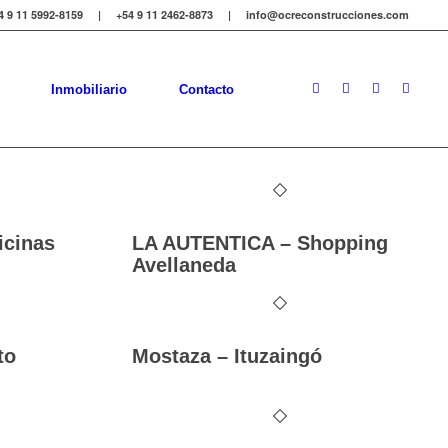
4 9 11 5992-8159 | +54 9 11 2462-8873 | info@ocreconstrucciones.com
Inmobiliario
Contacto
icinas
LA AUTENTICA – Shopping
Avellaneda
to
Mostaza – Ituzaingó