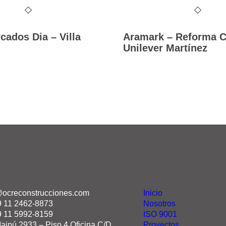
ados Dia – Villa
Aramark – Reforma 
Unilever Martínez
@ocreconstrucciones.com
Inicio
9 11 2462-8873
Nosotros
9 11 5992-8159
ISO 9001
aipú 2933 – Piso 4 Oficina C/D,
Proyectos